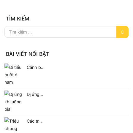
TÌM KIẾM
BÀI VIẾT NỔI BẬT
Cảnh b…
Dị ứng…
Các tr…