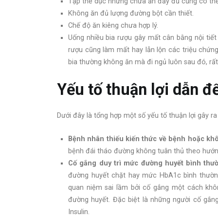
Tập thể dục nhưng chưa ăn đầy đủ cũng có thể
Không ăn đủ lượng đường bột cần thiết.
Chế độ ăn kiêng chưa hợp lý.
Uống nhiều bia rượu gây mất cân bằng nội tiết
rượu cũng làm mất hay lẫn lộn các triệu chứn
bia thường không ăn mà đi ngủ luôn sau đó, rất
Yếu tố thuận lợi dẫn 
Dưới đây là tổng hợp một số yếu tố thuận lợi gây
Bệnh nhân thiếu kiến thức về bệnh hoặc kh
bệnh đái tháo đường không tuân thủ theo hướng 
Cố gắng duy trì mức đường huyết bình thư
đường huyết chặt hay mức HbA1c bình thường
quan niệm sai lầm bởi cố gắng một cách khô
đường huyết. Đặc biệt là những người cố gắn
Insulin.