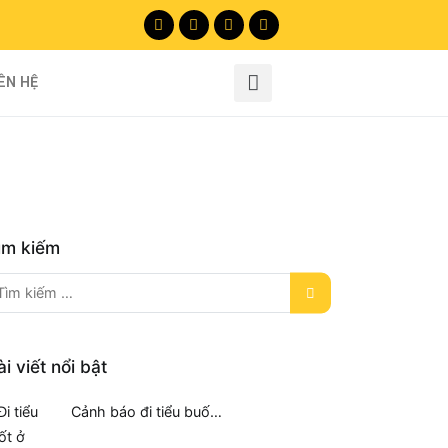
IÊN HỆ
ìm kiếm
ài viết nổi bật
Cảnh báo đi tiểu buố…