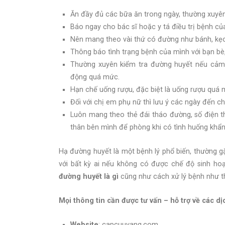
Ăn đầy đủ các bữa ăn trong ngày, thường xuy
Báo ngay cho bác sĩ hoặc y tá điều trị bệnh c
Nên mang theo vài thứ có đường như bánh, kẹo 
Thông báo tình trạng bệnh của mình với bạn bè
Thường xuyên kiểm tra đường huyết nếu cảm 
động quá mức.
Hạn chế uống rượu, đặc biệt là uống rượu quá 
Đối với chị em phụ nữ thì lưu ý các ngày đến ch
Luôn mang theo thẻ đái tháo đường, số điện th
thân bên mình để phòng khi có tình huống khẩn
Hạ đường huyết là một bệnh lý phổ biến, thường gặ
với bất kỳ ai nếu không có được chế độ sinh hoạ
đường huyết là gì
cũng như cách xử lý bệnh như t
Mọi thông tin cần được tư vấn – hỗ trợ về các dị
Website
: capcuuvang.com