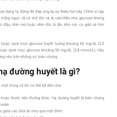
ạt động tự động để đáp ứng lại sự thiếu hụt này. Chính vì vậy,
nh trống ngực và có thể đói và dị cảm.Nếu như glucose không
 đầu, nhìn mờ hoặc nhìn đôi, lú lẫn, khó nói, co giật và hôn
 ở hoặc dưới mức glucose huyết tương khoảng 60 mg/dL (3,3
 hoặc dưới mức glucose khoảng 50 mg/dL (2,8 mmol/L). Hầu
ng nêu trên không có triệu chứng.
ạ đường huyết là gì?
 một trong số đó có thể kể đến như:
n hoặc thuốc tiểu đường khác. Hạ đường huyết là biến chứng
nsulin
âu giữa các bữa ăn như qua một đêm.