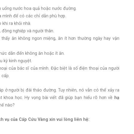
ên uống nước hoa quả hoặc nước đường.
ủa mình để có các chỉ dẫn phù hợp.
khi ra khỏi nhà.
, đồng nghiệp và người thân.
thấy ăn không ngon miệng, ăn ít hơn thường ngày hay vận
mức dẫn đến không ăn hoặc ít ăn.
u kỳ kinh nguyệt.
oại của bác sĩ của mình. Đặc biệt là số điện thoại của người
 cấp.
p ở người bị đái tháo đường. Tuy nhiên, nó vẫn có thể xảy ra
t khoa học. Hy vọng bài viết đã giúp bạn hiểu rõ hơn về
hạ
hế nào?
ch vụ của Cấp Cứu Vàng xin vui lòng liên hệ: