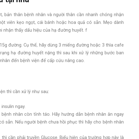
ột, bản thân bệnh nhân và người thân cần nhanh chóng nhận
một viên kẹo ngọt, cái bánh hoặc hoa quả có sẵn. Mẹo dành
i nhận thấy dấu hiệu của hạ đường huyết. f
u 15g đường. Cụ thể, hãy dùng 3 miếng đường hoặc 3 thìa cafe
trạng hạ đường huyết nặng thì sau khi xử lý những bước ban
nhân đến bệnh viện để cấp cứu nâng cao.
n thì cần xử lý như sau:
insulin ngay.
, bệnh nhân còn tỉnh táo. Hãy hướng dẫn bệnh nhân ăn ngay
có sẵn. Nếu người bệnh chưa hồi phục thì hãy cho bệnh nhân
thì cần phải truyền Glucose. Biểu hiện của trường hợp này là