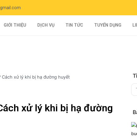
@gmail.com
GIỚI THIỆU
DỊCH VỤ
TIN TỨC
TUYỂN DỤNG
L
T
Cách xử lý khi bị hạ đường
B