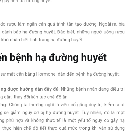
 gây nên tụt đường huyết.
 do rượu làm ngăn cản quá trình tân tạo đường. Ngoài ra, bia
g cảnh báo hạ đường huyết. Đặc biệt, những người uống rượu
 khó nhận biết tình trạng hạ đường huyết.
đến bệnh hạ đường huyết
 ra sự mất cân bằng Hormone, dẫn đến bệnh hạ đường huyết:
ông được hướng dẫn đầy đủ:
Những bệnh nhân đang điều trị
dẫn, thay đổi liên tục chế độ ăn.
ờng:
Chúng ta thường nghĩ là việc cố gắng duy trì, kiểm soát
 sẽ giảm nguy cơ bị hạ đường huyết. Tuy nhiên, đó là một
ng phù hợp và không thực tế là một yếu tố nguy cơ gây hạ
g thực hiện chế độ tiết thực quá mức trong khi vẫn sử dụng