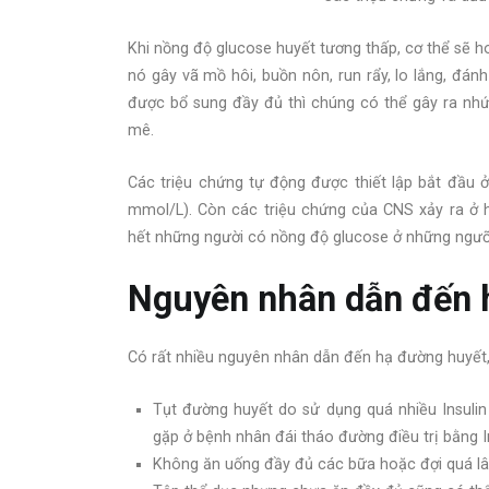
Khi nồng độ glucose huyết tương thấp, cơ thể sẽ ho
nó gây vã mồ hôi, buồn nôn, run rẩy, lo lắng, đá
được bổ sung đầy đủ thì chúng có thể gây ra nhức
mê.
Các triệu chứng tự động được thiết lập bắt đầu
mmol/L). Còn các triệu chứng của CNS xảy ra ở
hết những người có nồng độ glucose ở những ngưỡ
Nguyên nhân dẫn đến h
Có rất nhiều nguyên nhân dẫn đến hạ đường huyết,
Tụt đường huyết do sử dụng quá nhiều Insuli
gặp ở bệnh nhân đái tháo đường điều trị bằng I
Không ăn uống đầy đủ các bữa hoặc đợi quá l