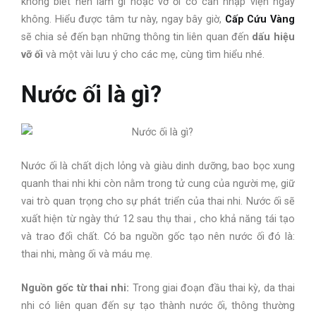
không biết nên làm gì hoặc vỡ ối có cần nhập viện ngay
không. Hiểu được tâm tư này, ngay bây giờ,
Cấp Cứu Vàng
sẽ chia sẻ đến bạn những thông tin liên quan đến
dấu hiệu
vỡ ối
và một vài lưu ý cho các mẹ, cùng tìm hiểu nhé.
Nước ối là gì?
Nước ối là chất dịch lỏng và giàu dinh dưỡng, bao bọc xung
quanh thai nhi khi còn nằm trong tử cung của người mẹ, giữ
vai trò quan trọng cho sự phát triển của thai nhi. Nước ối sẽ
xuất hiện từ ngày thứ 12 sau thụ thai , cho khả năng tái tạo
và trao đổi chất. Có ba nguồn gốc tạo nên nước ối đó là:
thai nhi, màng ối và máu mẹ.
Nguồn gốc từ thai nhi:
Trong giai đoạn đầu thai kỳ, da thai
nhi có liên quan đến sự tạo thành nước ối, thông thường