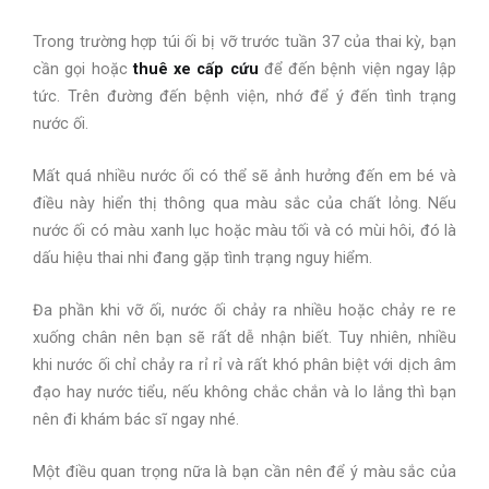
Trong trường hợp túi ối bị vỡ trước tuần 37 của thai kỳ, bạn
cần gọi hoặc
thuê xe cấp cứu
để đến bệnh viện ngay lập
tức. Trên đường đến bệnh viện, nhớ để ý đến tình trạng
nước ối.
Mất quá nhiều nước ối có thể sẽ ảnh hưởng đến em bé và
điều này hiển thị thông qua màu sắc của chất lỏng. Nếu
nước ối có màu xanh lục hoặc màu tối và có mùi hôi, đó là
dấu hiệu thai nhi đang gặp tình trạng nguy hiểm.
Đa phần khi vỡ ối, nước ối chảy ra nhiều hoặc chảy re re
xuống chân nên bạn sẽ rất dễ nhận biết. Tuy nhiên, nhiều
khi nước ối chỉ chảy ra rỉ rỉ và rất khó phân biệt với dịch âm
đạo hay nước tiểu, nếu không chắc chắn và lo lắng thì bạn
nên đi khám bác sĩ ngay nhé.
Một điều quan trọng nữa là bạn cần nên để ý màu sắc của