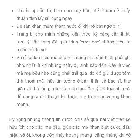
Chuẩn bị sẵn tã, bỉm cho mẹ bầu, để ở nơi dễ thấy,
thuận tiện lấy sử dụng ngay.
Để sẵn khăn mềm thấm nước ối khi nó bất ngờ bị rỉ.
Trang bị cho mình những kiến thức, kỹ năng cần thiết,
tâm lý sẵn sàng để quá trình ‘vượt cạn’ không diễn ra
trong nỗi lo sợ.
Vỡ ối là dấu hiệu mà phụ nữ mang thai cần thiết phải ghi
nhớ, nhất là khi những ngày dự sinh sắp đến. Đây là việc
mà mẹ bầu nào cũng phải trải qua, do đó giữ được tâm
thế thoải mái, hãy tin tưởng ở bản thân và bác sĩ, thư
giãn và thả lỏng, tránh tạo áp lực tâm lý thì thai nhi mới
dễ dàng ra đời thuận lợi được, mẹ tròn con vuông khỏe
mạnh.
Hy vọng những thông tin được chia sẻ qua bài viết trên sẽ
hữu ích cho các mẹ bầu, giúp các mẹ nhận biết được
dấu
hiệu vỡ ối
, không còn thấy hoang mang, căng thẳng khi vỡ